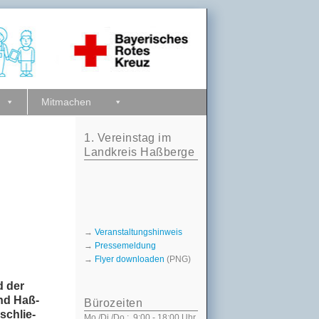
Z
Mitmachen
1. Vereinstag im
Landkreis Haßberge
→
Veranstaltungshinweis
→
Pressemeldung
→
Flyer downloaden
(PNG)
d der
and Haß­
Bürozeiten
­schlie­
Mo./Di./Do.: 9:00 - 18:00 Uhr