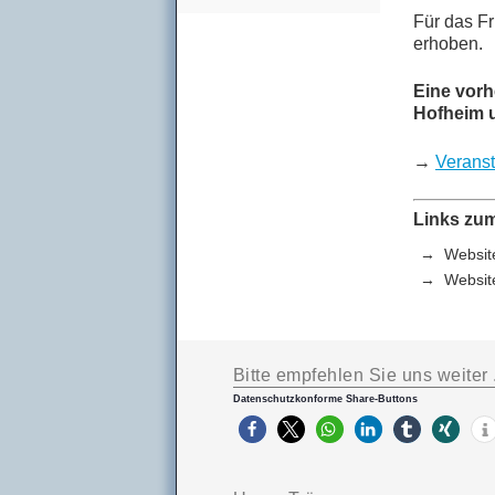
Für das Frü
erhoben.
Eine vor­h
Hof­heim u
→
Ver­an­s
Links zu
Web­site
Web­si
Bitte empfehlen Sie uns weiter .
Datenschutzkonforme Share-Buttons