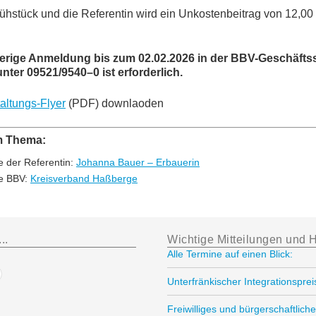
h­stück und die Re­fe­ren­tin wird ein Un­kos­ten­bei­trag von 12,00
e­ri­ge An­mel­dung bis zum 02.02.2026 in der BBV-Ge­schäfts­st
n­ter 09521/9540–0 ist erforderlich.
tal­tungs-Fly­er
(PDF) downlaoden
m Thema:
 der Re­fe­ren­tin:
Jo­han­na Bau­er – Erbauerin
te BBV:
Kreis­ver­band Haßberge
..
Wichtige Mitteilungen und H
Alle Termine auf einen Blick:
Unterfränkischer Integrationspre
Freiwilliges und bürgerschaftli