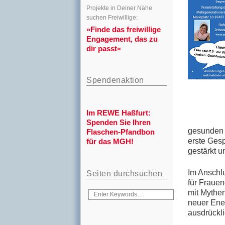
Projekte in Deiner Nähe
suchen Freiwillige:
»Finde das freiwillige
Engagement, das zu
dir passt«
Spendenaktion
Im REWE Haßfurt:
Spenden Sie Ihren
ge­sun­den
Flaschen-Pfandbon
ers­te Ge­s
für das MGH!
ge­stärkt 
Im An­schlus
Seiten durchsuchen
für Frau­en
mit My­then
neu­er En­e
aus­drück­