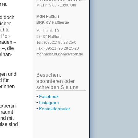
hre.
Mi./.Fr: 9:00 - 13:00 Uhr
MGH Haßfurt
und doch
BRK KV Haßberge
i­cher­
ch­te
Marktplatz 10
e Per­
97437 Haßfurt
Frau­en –
Tel.: (09521) 95 28 25-0
 –, die
Fax: (09521) 95 28 25-20
ein­an­
mghhassfurt.kv-has@brk.de
i­gen und
Besuchen,
d für
abonnieren oder
­rin­nen
schreiben Sie uns
•
Facebook
•
Instagram
x­per­tin
•
Kontaktformular
, räumt
und mit
ul­se sind