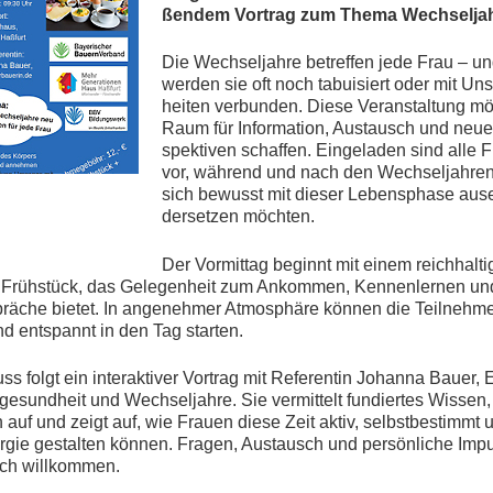
ßen­dem Vor­trag zum The­ma Wechselja
Die Wech­sel­jah­re be­tref­fen jede Frau – 
wer­den sie oft noch ta­bui­siert oder mit Un­s
hei­ten ver­bun­den. Die­se Ver­an­stal­tung mö
Raum für In­for­ma­ti­on, Aus­tausch und neu
spek­ti­ven schaf­fen. Ein­ge­la­den sind alle 
vor, wäh­rend und nach den Wech­sel­jah­ren
sich be­wusst mit die­ser Le­bens­pha­se aus­
der­set­zen möchten.
Der Vor­mit­tag be­ginnt mit ei­nem reich­hal­t
 Früh­stück, das Ge­le­gen­heit zum An­kom­men, Ken­nen­ler­nen un
prä­che bie­tet. In an­ge­neh­mer At­mo­sphä­re kön­nen die Teil­neh­me
und ent­spannt in den Tag starten.
s folgt ein in­ter­ak­ti­ver Vor­trag mit Re­fe­ren­tin Jo­han­na Bau­er, E
­ge­sund­heit und Wech­sel­jah­re. Sie ver­mit­telt fun­dier­tes Wis­sen
 auf und zeigt auf, wie Frau­en die­se Zeit ak­tiv, selbst­be­stimmt 
r­gie ge­stal­ten kön­nen. Fra­gen, Aus­tausch und per­sön­li­che Im­p
lich willkommen.