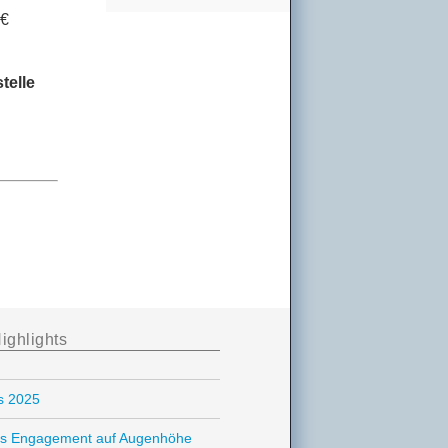
 €
el­le
ighlights
is 2025
ches Engagement auf Augenhöhe