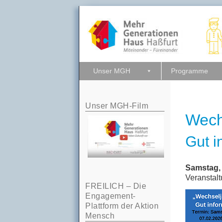
Unser MGH
Programme
Unser MGH-Film
Wech
Gut i
Sams­tag, 
Ver­an­stal
FREILICH – Die
Engagement-
Plattform der Aktion
Mensch